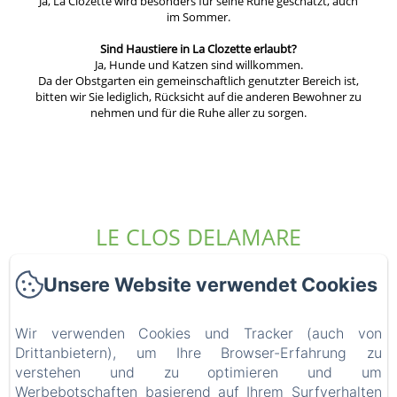
Ja, La Clozette wird besonders für seine Ruhe geschätzt, auch
im Sommer.
Sind Haustiere in La Clozette erlaubt?
Ja, Hunde und Katzen sind willkommen.
Da der Obstgarten ein gemeinschaftlich genutzter Bereich ist,
bitten wir Sie lediglich, Rücksicht auf die anderen Bewohner zu
nehmen und für die Ruhe aller zu sorgen.
LE CLOS DELAMARE
Unsere Website verwendet Cookies
Startseite
Die Unterkünfte
Wir verwenden Cookies und Tracker (auch von
Wer sind wir?
Drittanbietern), um Ihre Browser-Erfahrung zu
Erfahrungen
verstehen und zu optimieren und um
Werbebotschaften basierend auf Ihrem Surfverhalten
Die Umgebung