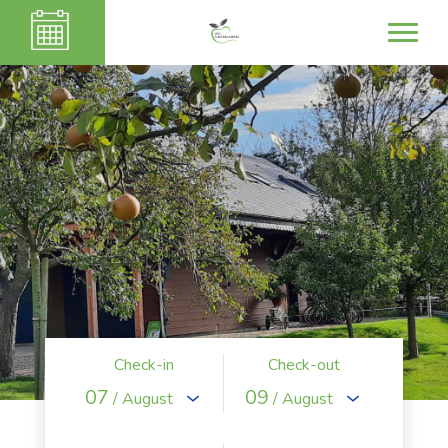
Check-in
Check-out
07
09
/ August
/ August