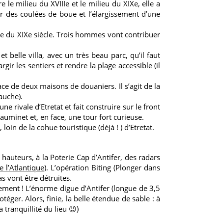
le milieu du XVIIIe et le milieu du XIXe, elle a
ar des coulées de boue et l’élargissement d’une
tie du XIXe siècle. Trois hommes vont contribuer
 belle villa, avec un très beau parc, qu’il faut
rgir les sentiers et rendre la plage accessible (il
ace de deux maisons de douaniers. Il s’agit de la
auche).
ne rivale d’Etretat et fait construire sur le front
auminet et, en face, une tour fort curieuse.
oin de la cohue touristique (déjà ! ) d’Etretat.
hauteurs, à la Poterie Cap d’Antifer, des radars
e l’Atlantique
). L’opération Biting (Plonger dans
s vont être détruites.
nnement ! L’énorme digue d’Antifer (longue de 3,5
éger. Alors, finie, la belle étendue de sable : à
tranquillité du lieu 😉)