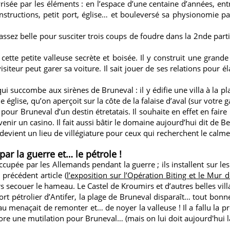
sée par les éléments : en l’espace d’une centaine d’années, entre 
nstructions, petit port, église… et bouleversé sa physionomie p
assez belle pour susciter trois coups de foudre dans la 2nde par
te petite valleuse secrète et boisée. Il y construit une grande et
iteur peut garer sa voiture. Il sait jouer de ses relations pour éla
i succombe aux sirènes de Bruneval : il y édifie une villa à la pl
glise, qu’on aperçoit sur la côte de la falaise d’aval (sur votre g
our Bruneval d’un destin étretatais. Il souhaite en effet en faire u
enir un casino. Il fait aussi bâtir le domaine aujourd’hui dit de Be
vient un lieu de villégiature pour ceux qui recherchent le calme, l
ar la guerre et… le pétrole !
upée par les Allemands pendant la guerre ; ils installent sur les 
précédent article (
l’exposition sur l’Opération Biting et le Mur d
rs secouer le hameau. Le Castel de Kroumirs et d’autres belles villa
port pétrolier d’Antifer, la plage de Bruneval disparaît… tout bo
 menaçait de remonter et… de noyer la valleuse ! Il a fallu la prot
ore une mutilation pour Bruneval… (mais on lui doit aujourd'hui la 