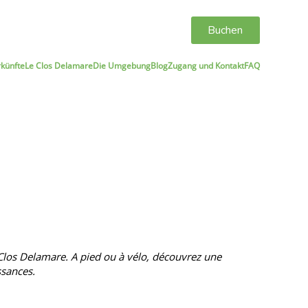
Buchen
rkünfte
Le Clos Delamare
Die Umgebung
Blog
Zugang und Kontakt
FAQ
 Clos Delamare. A pied ou à vélo, découvrez une
ssances.