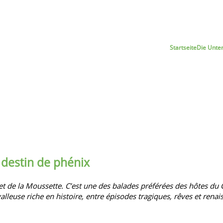
Startseite
Die Unte
u destin de phénix
et de
la Moussette
. C’est une des balades préférées des hôtes du
valleuse riche en histoire, entre épisodes tragiques, rêves et renai