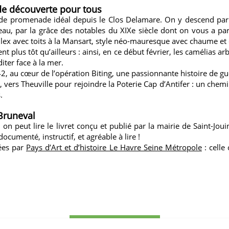
de découverte pour tous
eu de promenade idéal depuis
le Clos Delamare
. On y descend par 
au, par la grâce des notables du XIXe siècle dont on vous a pa
t silex avec toits à la Mansart, style néo-mauresque avec chaume 
ent plus tôt qu’ailleurs : ainsi, en ce début février, les camélias a
iter face à la mer.
, au cœur de l’opération Biting, une passionnante histoire de gue
, vers Theuville pour rejoindre la Poterie Cap d’Antifer : un che
.
 Bruneval
n peut lire le livret conçu et publié par la mairie de Saint-Jouin
documenté, instructif, et agréable à lire !
sées par
Pays d’Art et d’histoire Le Havre Seine Métropole
: celle
ZURÜCK ZUM INDEX