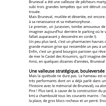
Bruneval a été une valleuse de pêcheurs martyri
subi trois grandes tempêtes qui ont détruit co
trouée.
Mais Bruneval, mutilée et désertée, est encore 
à sa renaissance et sa métamorphose .
Le premier, un Jurassien, tombe amoureux de cet
imaginer aujourd’hui derrière le parking où le vis
fallait auparavant y descendre en corde !).
Un peu plus tard, c’est un pharmacien havrais qu
grande maison grise qui ressemble un peu à une é
Enfin, c’est un grand bourgois parisien qui rêve p
de mer le Castel des Kroumirs, qu’il imagine dev
Ainsi, en quelques dizaines d’années, Bruneval de
Une valleuse stratégique, bouleversée p
Mais la quiétude ne dure pas. Le hameau est occ
très performants dont on a déjà parlé dans un 
l’histoire avec le mémorial de Bruneval), va alo
Pire ! Plus tard, à cause de la construction du 
km) a chamboulé tous les courants marins : l’eau
la place, de gros blocs rocheux et un perré. Enc