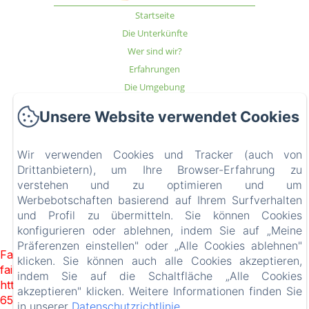
Startseite
Die Unterkünfte
Wer sind wir?
Erfahrungen
Die Umgebung
Zugang und Kontakt
Unsere Website verwendet Cookies
Blog
FAQ
Wir verwenden Cookies und Tracker (auch von
Rechtliche Informationen
Drittanbietern), um Ihre Browser-Erfahrung zu
verstehen und zu optimieren und um
Werbebotschaften basierend auf Ihrem Surfverhalten
und Profil zu übermitteln. Sie können Cookies
EN
FR
DE
konfigurieren oder ablehnen, indem Sie auf „Meine
Powered mit Amenitiz
Präferenzen einstellen" oder „Alle Cookies ablehnen"
Failed to load BookingEngine/index: Loading chunk 93
klicken. Sie können auch alle Cookies akzeptieren,
failed. (missing:
indem Sie auf die Schaltfläche „Alle Cookies
https://d1cmur5l0xva3h.cloudfront.net/packs/93-
akzeptieren" klicken. Weitere Informationen finden Sie
65acea04403f90f9-51549dd374e3067c.js)
in unserer
Datenschutzrichtlinie
.