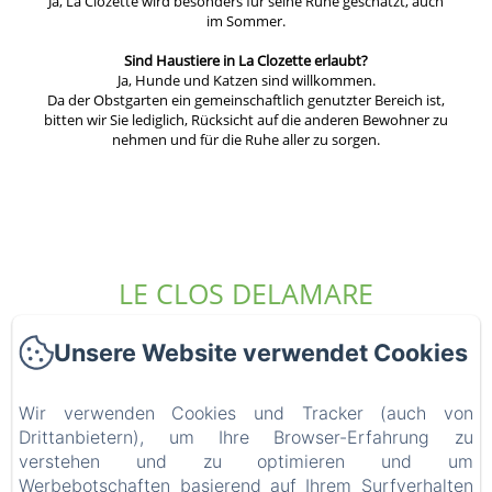
Ja, La Clozette wird besonders für seine Ruhe geschätzt, auch
im Sommer.
Sind Haustiere in La Clozette erlaubt?
Ja, Hunde und Katzen sind willkommen.
Da der Obstgarten ein gemeinschaftlich genutzter Bereich ist,
bitten wir Sie lediglich, Rücksicht auf die anderen Bewohner zu
nehmen und für die Ruhe aller zu sorgen.
LE CLOS DELAMARE
Unsere Website verwendet Cookies
Startseite
Die Unterkünfte
Wir verwenden Cookies und Tracker (auch von
Wer sind wir?
Drittanbietern), um Ihre Browser-Erfahrung zu
Erfahrungen
verstehen und zu optimieren und um
Werbebotschaften basierend auf Ihrem Surfverhalten
Die Umgebung