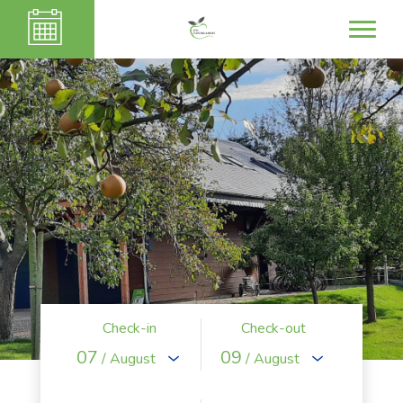
Check-in
Check-out
07
09
/ August
/ August