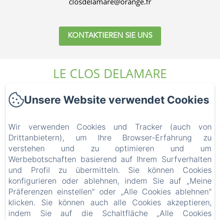
closdelamare@orange.fr
KONTAKTIEREN SIE UNS
LE CLOS DELAMARE
Unsere Website verwendet Cookies
Startseite
Die Unterkünfte
Wir verwenden Cookies und Tracker (auch von
Wer sind wir?
Drittanbietern), um Ihre Browser-Erfahrung zu
Erfahrungen
verstehen und zu optimieren und um
Werbebotschaften basierend auf Ihrem Surfverhalten
Die Umgebung
und Profil zu übermitteln. Sie können Cookies
Zugang und Kontakt
konfigurieren oder ablehnen, indem Sie auf „Meine
Blog
Präferenzen einstellen" oder „Alle Cookies ablehnen"
FAQ
klicken. Sie können auch alle Cookies akzeptieren,
Rechtliche Informationen
indem Sie auf die Schaltfläche „Alle Cookies