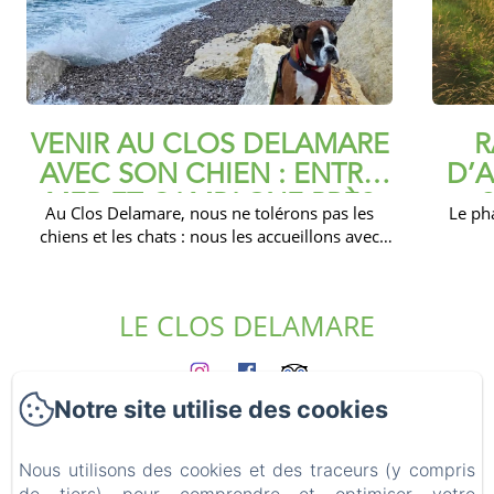
VENIR AU CLOS DELAMARE
R
AVEC SON CHIEN : ENTRE
D’A
MER ET CAMPAGNE PRÈS
Au Clos Delamare, nous ne tolérons pas les
Le ph
D’ÉTRETAT
PLA
chiens et les chats : nous les accueillons avec
plaisir, parce que nous savons bien qu’ils ne
sont...
5 minutes
Nature ,
Patrimoine
4 minut
LE CLOS DELAMARE
Notre site utilise des cookies
Accueil
Les gîtes
Qui sommes nous ?
Nous utilisons des cookies et des traceurs (y compris
Expériences