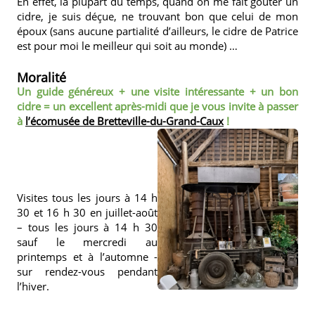
En effet, la plupart du temps, quand on me fait goûter un
cidre, je suis déçue, ne trouvant bon que celui de mon
époux (sans aucune partialité d’ailleurs, le cidre de Patrice
est pour moi le meilleur qui soit au monde) …
Moralité
Un guide généreux + une visite intéressante + un bon
cidre = un excellent après-midi que je vous invite à passer
à
l’écomusée de Bretteville-du-Grand-Caux
!
Visites tous les jours à 14 h
30 et 16 h 30 en juillet-août
– tous les jours à 14 h 30
sauf le mercredi au
printemps et à l’automne -
sur rendez-vous pendant
l’hiver.