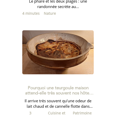
Le phare et les deux plages : une
randonnée secrète au...
4 minutes
Nature
Pourquoi une teurgoule maison
attend-elle très souvent nos hôtes
au Clos Delamare ?
Il arrive très souvent qu’une odeur de
lait chaud et de cannelle flotte dans
notre cuisine pendant des heures…...
3
Cuisine et
Patrimoine