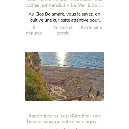
cidres normands à « La Mer à boire
» !
Au Clos Delamare, vous le savez, on
cultive une curiosité attentive pour
notre territoire et ses acteurs. C’est pour
3
Cuisine et
Patrimoine
nous une joie...
minutes
terroir,
Randonnée au cap d’Antifer : une
boucle sauvage entre les plages du
Fourquet et du Tilleul