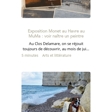
Exposition Monet au Havre au
MuMa : voir naître un peintre
Au Clos Delamare, on se réjouit
toujours de découvrir, au mois de juin,
la nouvelle exposition du MuMa. Le
5 minutes
Arts et littérature
musée propose souvent des ...