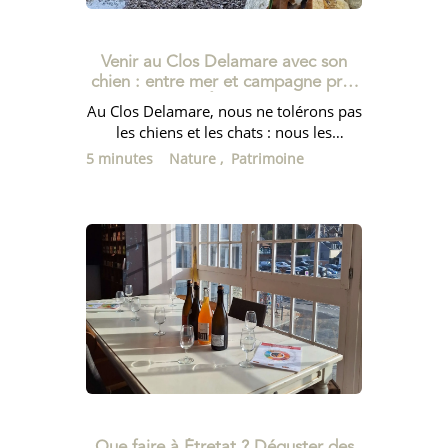
Venir au Clos Delamare avec son
chien : entre mer et campagne près
d’Étretat
Au Clos Delamare, nous ne tolérons pas
les chiens et les chats : nous les
accueillons avec plaisir, parce que nous
5 minutes
Nature ,
Patrimoine
savons bien qu’ils ne sont...
Que faire à Étretat ? Déguster des