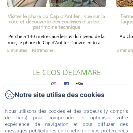
Visiter le phare du Cap d’Antifer : vue sur la
Ferme
côte et découverte des coulisses d’un beau
laque
patrimoine technique
Perché à 140 mètres au-dessus du niveau de la
Au Clo
mer, le phare du Cap d’Antifer s’ouvre enfin aux
visiteurs ! Nous...
5 minutes
Patrimoine
3 minut
LE CLOS DELAMARE
Notre site utilise des cookies
Accueil
Les gîtes
Qui sommes nous ?
Nous utilisons des cookies et des traceurs (y compris
Expériences
de tiers) pour comprendre et optimiser votre
expérience de navigation et pour diffuser des
Les environs
messages publicitaires en fonction de vos préférences
Accès & Contact