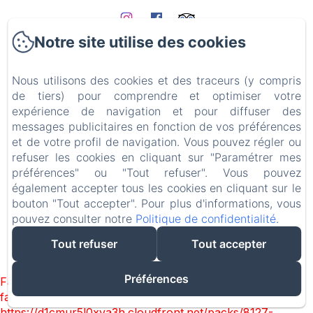
Notre site utilise des cookies
Accueil
Les gîtes
Qui sommes nous ?
Nous utilisons des cookies et des traceurs (y compris
Expériences
de tiers) pour comprendre et optimiser votre
expérience de navigation et pour diffuser des
Les environs
messages publicitaires en fonction de vos préférences
Accès & Contact
et de votre profil de navigation. Vous pouvez régler ou
Blog
refuser les cookies en cliquant sur "Paramétrer mes
FAQ
préférences" ou "Tout refuser". Vous pouvez
Mentions légales
également accepter tous les cookies en cliquant sur le
bouton "Tout accepter". Pour plus d'informations, vous
pouvez consulter notre
Politique de confidentialité
.
Tout refuser
Tout accepter
EN
FR
DE
Créé par Amenitiz
Préférences
Failed to load BookingEngine/index: Loading chunk 8127
failed. (missing:
https://d1cmur5l0xva3h.cloudfront.net/packs/8127-