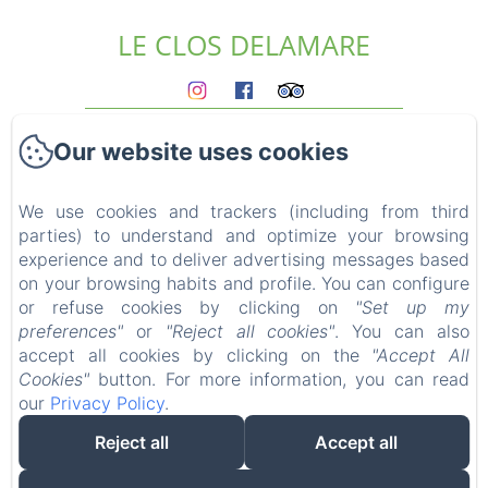
LE CLOS DELAMARE
Homepage
Our website uses cookies
The gites
Who we are?
Experiences
We use cookies and trackers (including from third
parties) to understand and optimize your browsing
Surroundings
experience and to deliver advertising messages based
Access & contact
on your browsing habits and profile. You can configure
Blog
or refuse cookies by clicking on
"Set up my
FAQ
preferences"
or
"Reject all cookies"
. You can also
Legal notice
accept all cookies by clicking on the
"Accept All
Cookies"
button. For more information, you can read
our
Privacy Policy
.
Reject all
Accept all
EN
FR
DE
Powered using Amenitiz