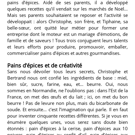
pains d’épices. Aidé de ses parents, il a développé
quelques recettes qu’il vendait sur les marchés de Noël…
Mais ses parents souhaitaient se reposer et l’activité se
développait : alors Christophe, son frère, et Tiphaine, sa
belle-sœur, ont quitté leur métier pour former une
entreprise dont le moteur est un mariage d’émotions, de
famille et de saveurs ! Tous trois conjuguent leurs talents
et leurs efforts pour produire, promouvoir, emballer,
commercialiser pains d’épices et autres gourmandises.
Pains d’épices et de créativité
Sans nous dévoiler tous leurs secrets, Christophe et
Bertrand nous ont confié les ingrédients de base : miel,
bien sûr, sucre, farine, eau, et… beurre. Oui, nous
sommes en Normandie, ne l’oublions pas : dans l’Est de la
France, on met des œufs et du lait ; ici, on met du bon
beurre ! Pas de levure non plus, mais du bicarbonate de
soude. Et ensuite… c’est l’imagination qui parle. Il en faut
pour inventer cinquante recettes différentes. Si je vous en
énumère quelques unes, vous serez sans doute bien
étonnés : pain d’épices à la cerise, pain d’épices aux 10
poivres, pain d’épices au confit d’ail, pain d’épices aux