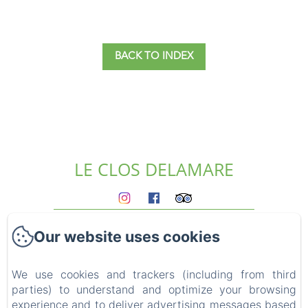
BACK TO INDEX
LE CLOS DELAMARE
Homepage
Our website uses cookies
The gites
Who we are?
Experiences
We use cookies and trackers (including from third
parties) to understand and optimize your browsing
Surroundings
experience and to deliver advertising messages based
Access & contact