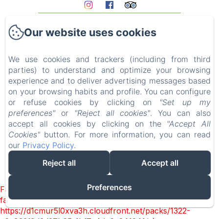
Homepage
Our website uses cookies
The gites
Who we are?
Experiences
We use cookies and trackers (including from third
parties) to understand and optimize your browsing
Surroundings
experience and to deliver advertising messages based
Access & contact
on your browsing habits and profile. You can configure
Blog
or refuse cookies by clicking on
"Set up my
FAQ
preferences"
or
"Reject all cookies"
. You can also
Legal notice
accept all cookies by clicking on the
"Accept All
Cookies"
button. For more information, you can read
our
Privacy Policy
.
Reject all
Accept all
EN
FR
DE
Powered using Amenitiz
Preferences
Failed to load BookingEngine/index: Loading chunk 1322
failed. (missing:
https://d1cmur5l0xva3h.cloudfront.net/packs/1322-