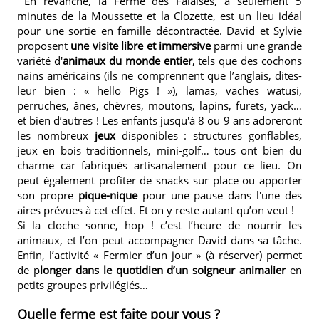
En revanche, la Ferme des Falaises, à seulement 5
minutes de la Moussette et la Clozette, est un lieu idéal
pour une sortie en famille décontractée. David et Sylvie
proposent
une visite libre et immersive
parmi une grande
variété d'
animaux du monde entier
, tels que des cochons
nains américains (ils ne comprennent que l’anglais, dites-
leur bien : « hello Pigs ! »), lamas, vaches watusi,
perruches, ânes, chèvres, moutons, lapins, furets, yack…
et bien d’autres ! Les enfants jusqu'à 8 ou 9 ans adoreront
les nombreux
jeux
disponibles : structures gonflables,
jeux en bois traditionnels, mini-golf… tous ont bien du
charme car fabriqués artisanalement pour ce lieu. On
peut également profiter de snacks sur place ou apporter
son propre
pique-nique
pour une pause dans l'une des
aires prévues à cet effet. Et on y reste autant qu’on veut !
Si la cloche sonne, hop ! c’est l’heure de nourrir les
animaux, et l’on peut accompagner David dans sa tâche.
Enfin, l’activité « Fermier d’un jour » (à réserver) permet
de p
longer dans le quotidien d’un soigneur animalier
en
petits groupes privilégiés…
Quelle ferme est faite pour vous ?