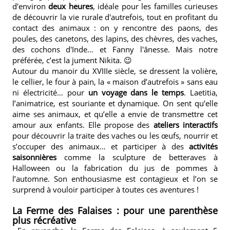
d'environ
deux heures
, idéale pour les familles curieuses
de découvrir la vie rurale d'autrefois, tout en profitant du
contact des animaux : on y rencontre des paons, des
poules, des canetons, des lapins, des chèvres, des vaches,
des cochons d'Inde… et Fanny l'ânesse. Mais notre
préférée, c’est la jument Nikita. 😉
Autour du manoir du XVIIIe siècle, se dressent la volière,
le cellier, le four à pain, la « maison d’autrefois » sans eau
ni électricité… pour
un voyage dans le temps
. Laetitia,
l’animatrice, est souriante et dynamique. On sent qu’elle
aime ses animaux, et qu’elle a envie de transmettre cet
amour aux enfants. Elle propose des
ateliers interactifs
pour découvrir la traite des vaches ou les œufs, nourrir et
s’occuper des animaux… et participer à des
activités
saisonnières
comme la sculpture de betteraves à
Halloween ou la fabrication du jus de pommes à
l’automne. Son enthousiasme est contagieux et l’on se
surprend à vouloir participer à toutes ces aventures !
La Ferme des Falaises : pour une parenthèse
plus récréative