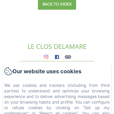
BACK TO INDEX
LE CLOS DELAMARE
Homepage
Our website uses cookies
The gites
Who we are?
Experiences
We use cookies and trackers (including from third
parties) to understand and optimize your browsing
Surroundings
experience and to deliver advertising messages based
Access & contact
on your browsing habits and profile. You can configure
Blog
or refuse cookies by clicking on
"Set up my
FAQ
preferences"
or
"Reject all cookies"
. You can also