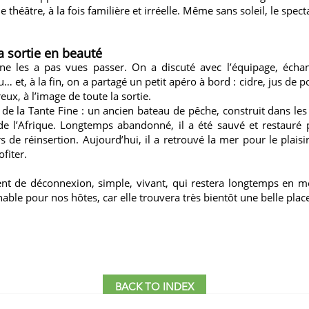
e théâtre, à la fois familière et irréelle. Même sans soleil, le spect
la sortie en beauté
ne les a pas vues passer. On a discuté avec l’équipage, écha
… et, à la fin, on a partagé un petit apéro à bord : cidre, jus de
ux, à l’image de toute la sortie.
e de la Tante Fine : un ancien bateau de pêche, construit dans le
de l’Afrique. Longtemps abandonné, il a été sauvé et restauré
s de réinsertion. Aujourd’hui, il a retrouvé la mer pour le plaisi
fiter.
ent de déconnexion, simple, vivant, qui restera longtemps en m
nable pour nos hôtes, car elle trouvera très bientôt une belle pla
BACK TO INDEX