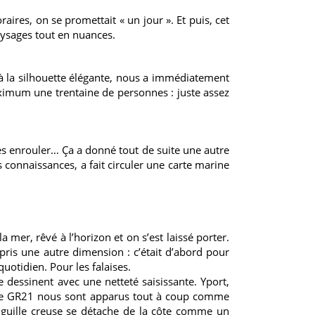
aires, on se promettait « un jour ». Et puis, cet
paysages tout en nuances.
 à la silhouette élégante, nous a immédiatement
aximum une trentaine de personnes : juste assez
 les enrouler… Ça a donné tout de suite une autre
s connaissances, a fait circuler une carte marine
a mer, rêvé à l’horizon et on s’est laissé porter.
 pris une autre dimension : c’était d’abord pour
uotidien. Pour les falaises.
e dessinent avec une netteté saisissante. Yport,
le GR21
nous sont apparus tout à coup comme
Aiguille creuse se détache de la côte comme un