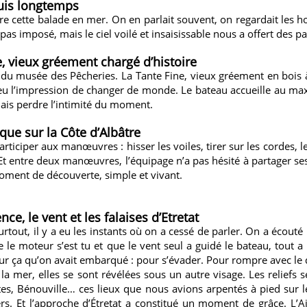
puis longtemps
e cette balade en mer. On en parlait souvent, on regardait les hor
 pas imposé, mais le ciel voilé et insaisissable nous a offert des 
 vieux gréement chargé d’histoire
s du
musée des Pêcheries
. La Tante Fine, vieux gréement en bois
a eu l’impression de changer de monde. Le bateau accueille au m
ais perdre l’intimité du moment.
que sur la Côte d’Albâtre
 participer aux manœuvres : hisser les voiles, tirer sur les cordes,
! Et entre deux manœuvres, l’équipage n’a pas hésité à partager se
oment de découverte, simple et vivant.
ence, le vent et les falaises d’Etretat
urtout, il y a eu les instants où on a cessé de parler. On a écouté l
 le moteur s’est tu et que le vent seul a guidé le bateau, tout a
ur ça qu’on avait embarqué : pour s’évader. Pour rompre avec le q
la mer, elles se sont révélées sous un autre visage. Les reliefs s
es, Bénouville… c
es lieux que nous avions arpentés à pied sur 
rs. Et l’approche d’Étretat a constitué un moment de grâce. L’