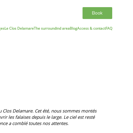
Book
ges
Le Clos Delamare
The surroundind area
Blog
Access & contact
FAQ
ns au Clos Delamare. Cet été, nous sommes montés
 les falaises depuis le large. Le ciel est resté
ence a comblé toutes nos attentes
.