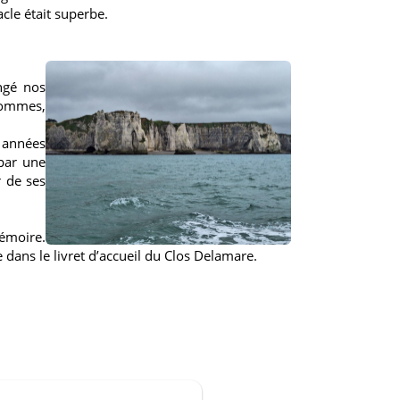
acle était superbe.
ngé nos
 pommes,
s années
 par une
r de ses
émoire.
ce dans
le livret d’accueil du Clos Delamare.