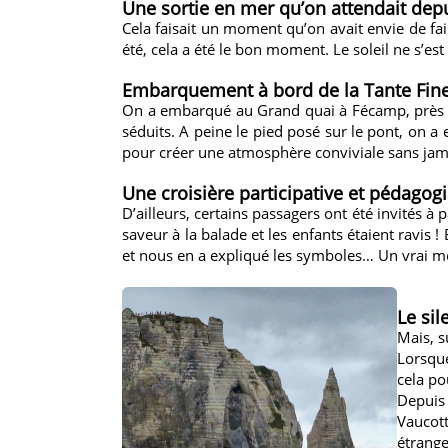
Une sortie en mer qu’on attendait de
Cela faisait un moment qu’on avait envie de fair
été, cela a été le bon moment. Le soleil ne s’est
Embarquement à bord de la Tante Fine,
On a embarqué au Grand quai à Fécamp, prè
séduits. A peine le pied posé sur le pont, on 
pour créer une atmosphère conviviale sans jam
Une croisière participative et pédagogi
D’ailleurs, certains passagers ont été invités à
saveur à la balade et les enfants étaient ravis 
et nous en a expliqué les symboles… Un vrai m
Le sil
Mais, s
Lorsque
cela po
Depuis 
Vaucott
étrange