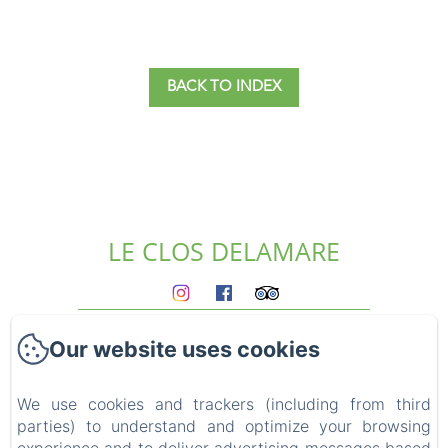
BACK TO INDEX
LE CLOS DELAMARE
Homepage
Our website uses cookies
The gites
Who we are?
Experiences
We use cookies and trackers (including from third
parties) to understand and optimize your browsing
Surroundings