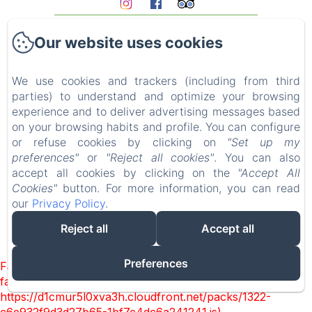
Homepage
Our website uses cookies
The gites
Who we are?
Experiences
We use cookies and trackers (including from third
parties) to understand and optimize your browsing
Surroundings
experience and to deliver advertising messages based
Access & contact
on your browsing habits and profile. You can configure
Blog
or refuse cookies by clicking on
"Set up my
FAQ
preferences"
or
"Reject all cookies"
. You can also
Legal notice
accept all cookies by clicking on the
"Accept All
Cookies"
button. For more information, you can read
our
Privacy Policy
.
Reject all
Accept all
EN
FR
DE
Powered using Amenitiz
Preferences
Failed to load BookingEngine/index: Loading chunk 1322
failed. (missing:
https://d1cmur5l0xva3h.cloudfront.net/packs/1322-