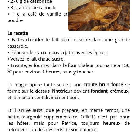
• 270 g de cassonade
• 3 c. à café de cannelle
• 1 c. à café de vanille en
poudre
La recette
• Faites chauffer le lait avec le sucre dans une grande
casserole.
• Déposez le riz cru dans la jatte avec les épices.
• Versez le lait chaud sucré.
• Ensuite, enfournez dans le four chaleur tournante à 150
°C pour environ 4 heures, sans y toucher.
La magie opère toute seule : une
croûte brun foncé
se
forme sur le dessus,
l’intérieur
devient
fondant, crémeux
,
et la maison sent divinement bon.
Et il arrive aussi que je prépare, en même temps, une
petite teurgoule supplémentaire. Celle-là n’est pas pour
les hôtes, mais pour Patrice, toujours heureux de
retrouver l’un des desserts de son enfance.