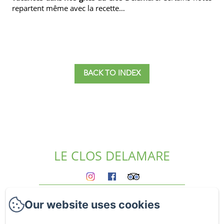
repartent même avec la recette…
BACK TO INDEX
LE CLOS DELAMARE
Homepage
Our website uses cookies
The gites
Who we are?