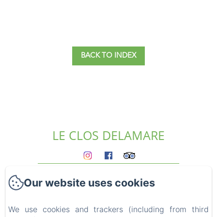
BACK TO INDEX
LE CLOS DELAMARE
Homepage
Our website uses cookies
The gites
Who we are?
Experiences
We use cookies and trackers (including from third