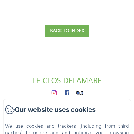
BACK TO INDEX
LE CLOS DELAMARE
Homepage
Our website uses cookies
The gites
Who we are?
Experiences
We use cookies and trackers (including from third
parties) to understand and optimize your browsing
Surroundings