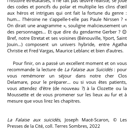
l’histoire étretataises, il ne fait pas œuvre réaliste, se joue
des codes et poncifs du polar et multiplie les clins d’œil
aux héros et intrigues qui ont fait la fortune du genre :
hum… l’héroïne ne s’appelle-t-elle pas Paule Nirssen ? «
On dirait une anagramme », souligne malicieusement un
des personnages… Et que dire du gendarme Gerber ? 😊
Bref, notre Etretat et ses voisines (Bénouville, Yport, Saint
Jouin…) composent un univers hybride, entre Agatha
Christie et Fred Vargas, Maurice Leblanc et bien d’autres.
Pour finir, on a passé un excellent moment et on vous
recommande la lecture de
La Falaise aux Suicidés
: pour
vous remémorer un séjour dans notre cher Clos
Delamare, pour le préparer… ou si vous êtes patients,
vous attendez d’être (de nouveau ?) à
la Clozette
ou
la
Moussette
et de vous promener sur les lieux au fur et à
mesure que vous lirez les chapitres.
La Falaise aux suicidés
, Joseph Macé-Scaron, © Les
Presses de la Cité, coll. Terres Sombres, 2022