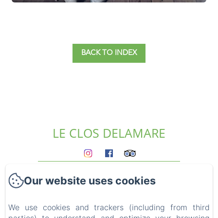
BACK TO INDEX
LE CLOS DELAMARE
Homepage
Our website uses cookies
The gites
Who we are?
Experiences
We use cookies and trackers (including from third