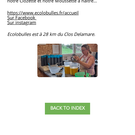
notre Clozette et notre Moussette
à naître…
https://www.ecolobulles.fr/accueil
Sur Facebook
Sur instagram
Ecolobulles
est à 28 km du Clos Delamare.
BACK TO INDEX