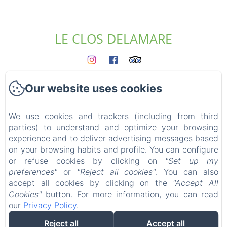
LE CLOS DELAMARE
Homepage
Our website uses cookies
The gites
Who we are?
Experiences
We use cookies and trackers (including from third
parties) to understand and optimize your browsing
Surroundings
experience and to deliver advertising messages based
Access & contact
on your browsing habits and profile. You can configure
Blog
or refuse cookies by clicking on
"Set up my
FAQ
preferences"
or
"Reject all cookies"
. You can also
Legal notice
accept all cookies by clicking on the
"Accept All
Cookies"
button. For more information, you can read
our
Privacy Policy
.
Reject all
Accept all