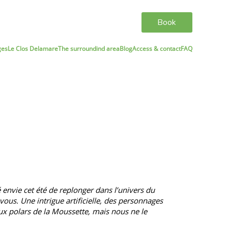
Book
ges
Le Clos Delamare
The surroundind area
Blog
Access & contact
FAQ
envie cet été de replonger dans l’univers du
ous. Une intrigue artificielle, des personnages
ux polars de la Moussette, mais nous ne le