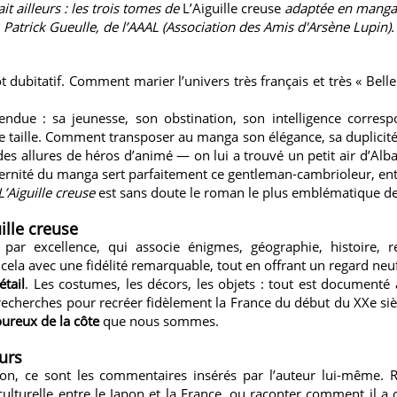
t ailleurs : les trois tomes de
L’Aiguille creuse
adaptée en manga p
Patrick Gueulle, de l’AAAL (Association des Amis d'Arsène Lupin).
tôt dubitatif. Comment marier l’univers très français et très « Be
entendue : sa jeunesse, son obstination, son intelligence corr
e taille. Comment transposer au manga son élégance, sa duplicité,
es allures de héros d’animé — on lui a trouvé un petit air d’Albat
ernité du manga sert parfaitement ce gentleman-cambrioleur, entr
L’Aiguille creuse
est sans doute le roman le plus emblématique de
ille creuse
ar excellence, qui associe énigmes, géographie, histoire, re
 cela avec une fidélité remarquable, tout en offrant un regard neu
tail
. Les costumes, les décors, les objets : tout est documenté 
s recherches pour recréer fidèlement la France du début du XXe siè
ureux de la côte
que nous sommes.
urs
ion, ce sont les commentaires insérés par l’auteur lui-même. R
ulturelle entre le Japon et la France, ou raconter comment il a c