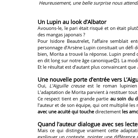
Heureusement, une belle surprise nous attendai
Un Lupin au look d’Albator
Avouons-le, le pari était risqué et on était plu
des mangas japonais ?
Pour Isidore Beautrelet, l’affaire semblait 
personnage d’Arsène Lupin consituait un défi d
bien, Morita a trouvé la réponse. Lupin prend d
en dit long sur notre âge canonique😊). La mod
Et le résultat est d’autant plus convaincant que
Une nouvelle porte d’entrée vers L’Aigu
Oui,
L’Aiguille creuse
est le roman lupinien p
L’adaptation de Morita parvient à restituer tout
Ce respect tient en grande partie
au soin du dé
l’auteur et de son équipe, qui ont multiplié le
avec une acuité qui touche
directement
les amo
Quand l’auteur dialogue avec ses lecte
Mais ce qui distingue vraiment cette adaptat
expliquer un contexte, pointer une différence c