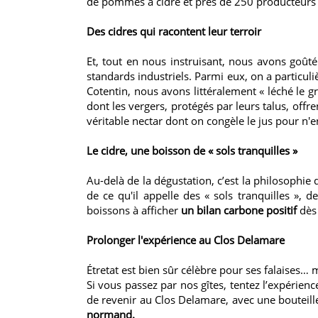
de pommes à cidre et près de 250 producteurs
Des cidres qui racontent leur terroir
Et, tout en nous instruisant, nous avons goût
standards industriels. Parmi eux, on a particul
Cotentin, nous avons littéralement « léché le g
dont les vergers, protégés par leurs talus, offre
véritable nectar dont on congèle le jus pour n'
Le cidre, une boisson de « sols tranquilles »
Au-delà de la dégustation, c’est la philosophie 
de ce qu'il appelle des « sols tranquilles », d
boissons à afficher
un bilan carbone positif
dès 
Prolonger l'expérience au Clos Delamare
Étretat est bien sûr célèbre pour ses falaises… 
Si vous passez par nos gîtes, tentez l’expérienc
de revenir au Clos Delamare, avec une bouteil
normand.