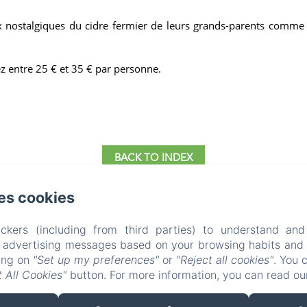
ux nostalgiques du cidre fermier de leurs grands-parents comme
ez entre 25 € et 35 € par personne.
BACK TO INDEX
es cookies
ckers (including from third parties) to understand and
LE CLOS DELAMARE
r advertising messages based on your browsing habits and p
king on
"Set up my preferences"
or
"Reject all cookies"
. You 
 All Cookies"
button. For more information, you can read o
Who we are?
Experiences
Surroundings
Access & contact