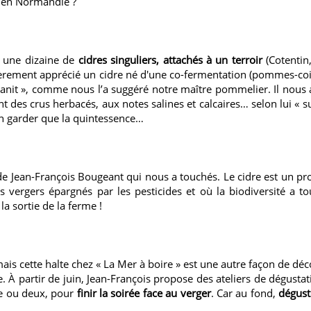
 en Normandie ?
é une dizaine de
cidres singuliers, attachés à un terroir
(Cotentin
ièrement apprécié un cidre né d'une co-fermentation (pommes-coin
ranit », comme nous l’a suggéré notre maître pommelier. Il nous 
nt des crus herbacés, aux notes salines et calcaires… selon lui « su
en garder que la quintessence…
de Jean-François Bougeant qui nous a touchés. Le cidre est un produ
es vergers épargnés par les pesticides et où la biodiversité a to
la sortie de la ferme !
mais cette halte chez « La Mer à boire » est une autre façon de dé
e. À partir de juin, Jean-François propose des ateliers de dégusta
le ou deux, pour
finir la soirée
face au verger
. Car au fond,
déguste