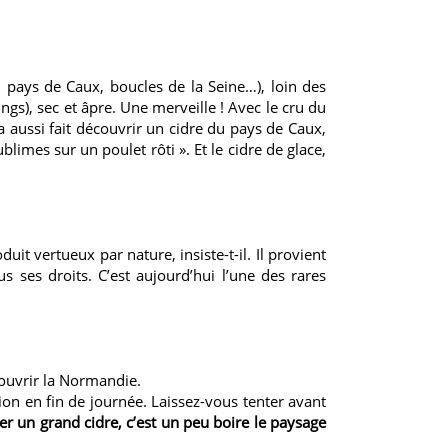
, pays de Caux, boucles de la Seine…), loin des
gs), sec et âpre. Une merveille ! Avec le cru du
a aussi fait découvrir un cidre du pays de Caux,
blimes sur un poulet rôti ». Et le cidre de glace,
it vertueux par nature, insiste-t-il. Il provient
us ses droits. C’est aujourd’hui l’une des rares
couvrir la Normandie.
tion en fin de journée. Laissez-vous tenter avant
r un grand cidre, c’est un peu boire le paysage