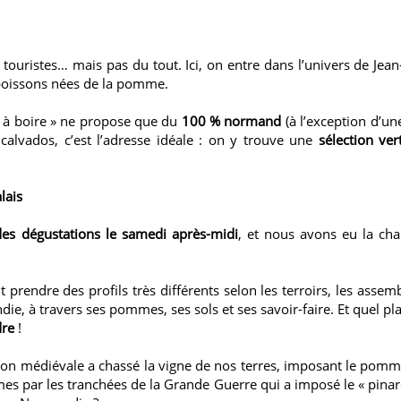
touristes… mais pas du tout. Ici, on entre dans l’univers de Jean
 boissons nées de la pomme.
er à boire » ne propose que du
100 % normand
(à l’exception d’un
lvados, c’est l’adresse idéale : on y trouve une
sélection ve
lais
des dégustations le samedi après-midi
, et nous avons eu la chan
prendre des profils très différents selon les terroirs, les assem
, à travers ses pommes, ses sols et ses savoir-faire. Et quel pl
idre
!
tion médiévale a chassé la vigne de nos terres, imposant le pommi
es par les tranchées de la Grande Guerre qui a imposé le « pinard