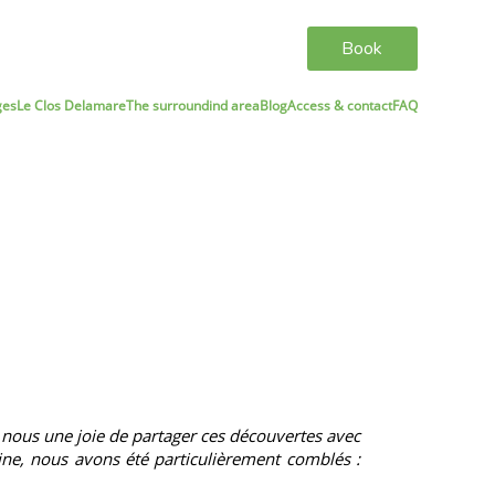
Book
ges
Le Clos Delamare
The surroundind area
Blog
Access & contact
FAQ
ur nous une joie de partager ces découvertes avec
aine, nous avons été particulièrement comblés :