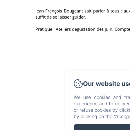
Jean-François Bougeant sait parler à tous : a
suffit de se laisser guider.
________________________________________
Pratique : Ateliers dégustation dès juin. Compt
Our website us
We use cookies and tra
experience and to delive
or refuse cookies by clic
by clicking on the
"Accept
Homepage
The gites