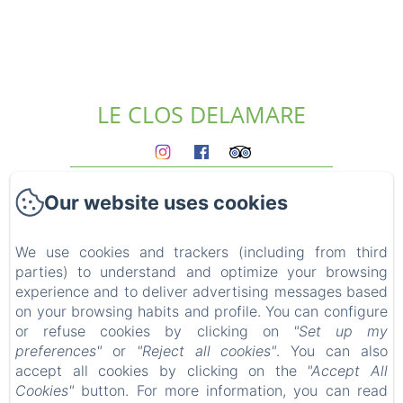
LE CLOS DELAMARE
Homepage
Our website uses cookies
The gites
Who we are?
Experiences
We use cookies and trackers (including from third
parties) to understand and optimize your browsing
Surroundings
experience and to deliver advertising messages based
Access & contact
on your browsing habits and profile. You can configure
Blog
or refuse cookies by clicking on
"Set up my
FAQ
preferences"
or
"Reject all cookies"
. You can also
Legal notice
accept all cookies by clicking on the
"Accept All
Cookies"
button. For more information, you can read